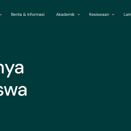
Berita & Informasi
Akademik
Kesiswaan
Lai
Kami
Hasil Pemilihan minat
Informasi SPMB 2026
Lay
i
Mata pelajaran minat
Pembagian kelas X
Ban
nya
Organisasi
Struktur Kurikulum
Rekapitulasi Peserta D
Adm
ndik
Pilihan minat
Ekstrakurikuler
Adm
iswa
Peringkat kelas XII
Pemilihan Ekstrakuliku
Hub
Wali kelas
Mutasi Peserta Didik
Alu
ATP dan Modul Ajar
Kehadiran siswa
Kem
Pembagian KBM
Pus
Jadwal Pelajaran
Lap