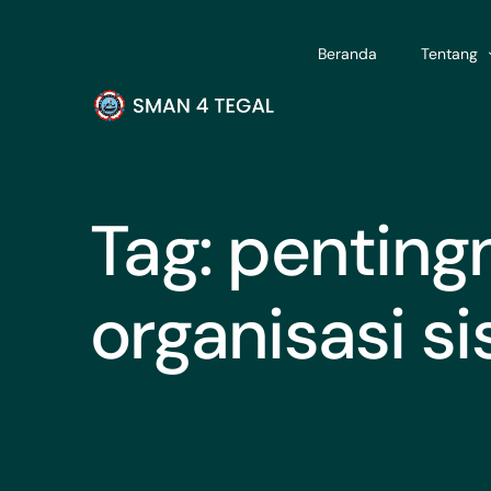
Beranda
Tentang
Tentang 
Visi & Mis
Tag:
penting
Struktur 
Guru & Te
organisasi s
Fasilitas