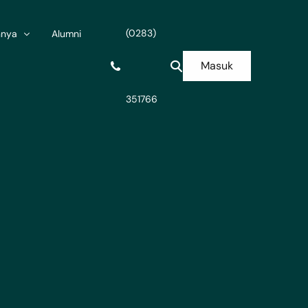
(0283)
nnya
Alumni
Masuk
351766
anan & Status
gun Datar
idik
inistrasi Sekolah
Kelas X
inistrasi Ramadhan
Kelas XI
ler
ungi Kami
Kelas XII
mni
Wali kelas X
Prosedur Mutasi
itraan
at Unduhan
. BOS