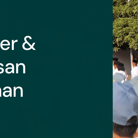
er &
san
aan