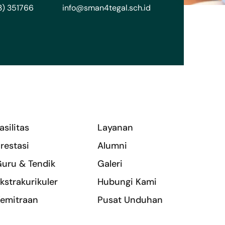
3) 351766
info@sman4tegal.sch.id
asilitas
Layanan
restasi
Alumni
uru & Tendik
Galeri
kstrakurikuler
Hubungi Kami
emitraan
Pusat Unduhan