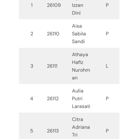
1
26109
Izzan
P
Dini
Aisa
2
26110
Sabila
P
Sandi
Athaya
Hafiz
3
26111
L
Nurohm
an
Aulia
4
26112
Putri
P
Larasati
Citra
Adriana
5
26113
P
Tri