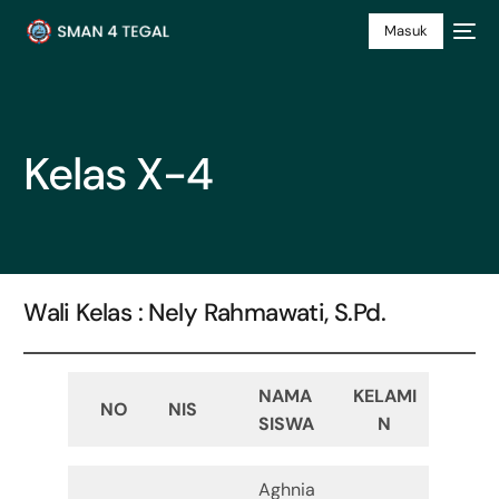
Masuk
Kelas X-4
Wali Kelas : Nely Rahmawati, S.Pd.
NAMA
KELAMI
NO
NIS
SISWA
N
Aghnia