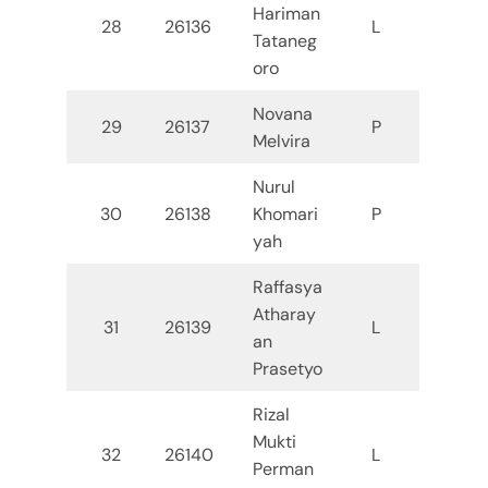
Hariman
28
26136
L
Tataneg
oro
Novana
29
26137
P
Melvira
Nurul
30
26138
Khomari
P
yah
Raffasya
Atharay
31
26139
L
an
Prasetyo
Rizal
Mukti
32
26140
L
Perman