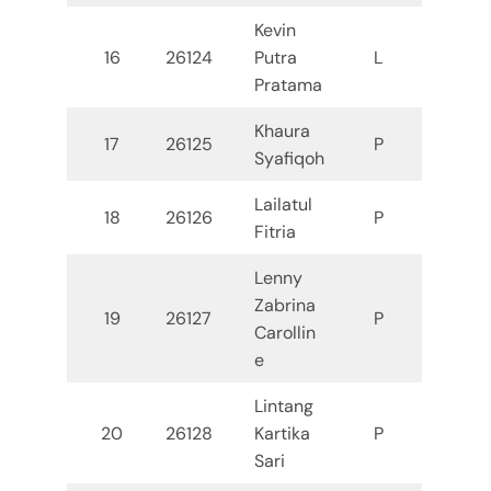
Kevin
16
26124
Putra
L
Pratama
Khaura
17
26125
P
Syafiqoh
Lailatul
18
26126
P
Fitria
Lenny
Zabrina
19
26127
P
Carollin
e
Lintang
20
26128
Kartika
P
Sari