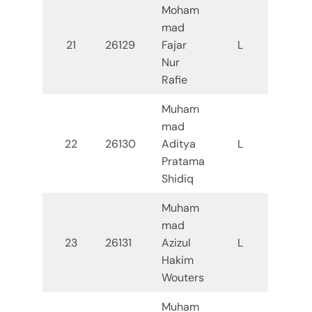
Moham
mad
21
26129
Fajar
L
Nur
Rafie
Muham
mad
22
26130
Aditya
L
Pratama
Shidiq
Muham
mad
23
26131
Azizul
L
Hakim
Wouters
Muham