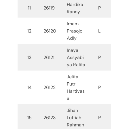
Hardika
11
26119
P
Ranny
Imam
12
26120
Prasojo
L
Adly
Inaya
13
26121
Assyabi
P
ya Rafifa
Jelita
Putri
14
26122
P
Hartiyas
a
Jihan
15
26123
Lutfiah
P
Rahmah