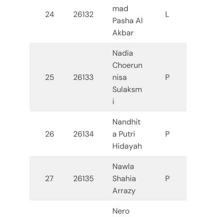
mad
24
26132
L
Pasha Al
Akbar
Nadia
Choerun
25
26133
nisa
P
Sulaksm
i
Nandhit
26
26134
a Putri
P
Hidayah
Nawla
27
26135
Shahia
P
Arrazy
Nero