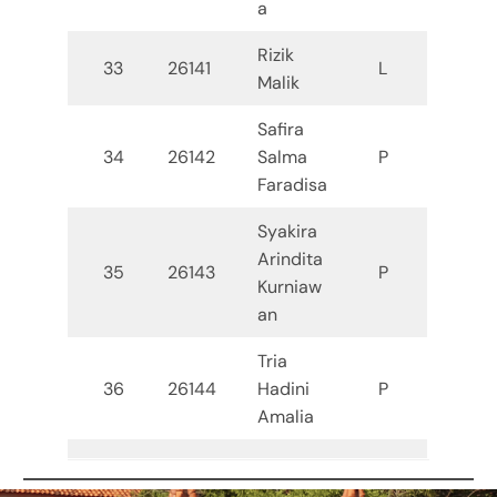
a
Rizik
33
26141
L
Malik
Safira
34
26142
Salma
P
Faradisa
Syakira
Arindita
35
26143
P
Kurniaw
an
Tria
36
26144
Hadini
P
Amalia