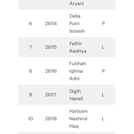
Aryani
Della
6
26114
Putri
P
Istiasih
Fathir
7
26115
L
Raditya
Futihah
8
26116
Iqlima
P
Adni
Gigih
9
26117
L
Haneli
Haitsam
10
26118
Nashirul
L
Haq