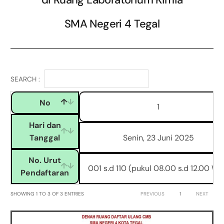
SMA Negeri 4 Tegal
SEARCH :
No
1
Hari dan
Tanggal
Senin, 23 Juni 2025
No. Urut
001 s.d 110 (pukul 08.00 s.d 12.00 WI
Pendaftaran
SHOWING 1 TO 3 OF 3 ENTRIES
PREVIOUS
1
NEXT